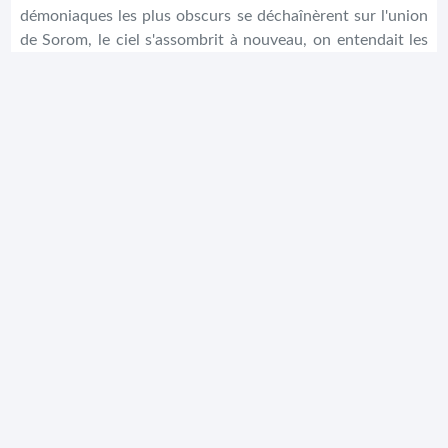
démoniaques les plus obscurs se déchaînèrent sur l'union
de Sorom, le ciel s'assombrit à nouveau, on entendait les
géants hurler et la guerre de l'ombre reprit...
Synopsis du tome
Fallar, le royaume le plus puissant
d'Afrique, fut défié par un grand
guerrier du nom de Kanka, qui sut
rassembler les troupes africaines
les plus redoutables et en fit une
seule et unique armée pour mettre
fin à la tyrannie de Bakka, roi de
Fallar. Cette union s'appelait Sorom.
La première bataille fut
dévastatrice et Fallar fut battu, car
Sorom avait mis en œuvre une