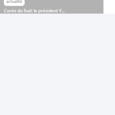
actualité
Corée du Sud: le président Y...
Le président sud-coréen Yoon Suk-yeol a proclamé
mardi 3 ...
actualité
Gaza: les méthodes de guerre ...
Les méthodes de guerre employées par Israël dans la
bande...
actualité
CIJ: l'Afrique du Sud dit avoi...